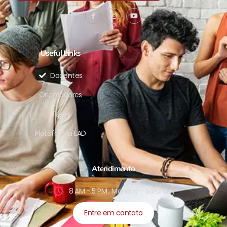
Useful Links
Docentes
Orientadores
Teses
Plataforma EAD
Atendimento
8 AM - 5 PM , Monday - Saturday
Entre em contato