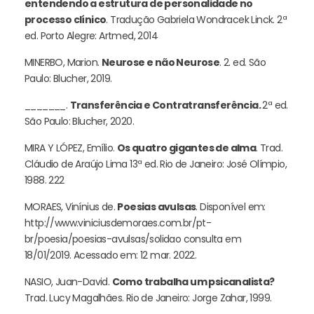
entendendo a estrutura de personalidade no
processo clínico
. Tradução Gabriela Wondracek Linck. 2ª
ed. Porto Alegre: Artmed, 2014
MINERBO, Marion.
Neurose e não Neurose
. 2. ed. São
Paulo: Blucher, 2019.
_______.
Transferência e Contratransferência.
2ª ed.
São Paulo: Blucher, 2020.
MIRA Y LÓPEZ, Emílio.
Os quatro gigantes de alma
. Trad.
Cláudio de Araújo Lima 13ª ed. Rio de Janeiro: José Olímpio,
1988. 222
MORAES, Vinínius de.
Poesias avulsas
. Disponível em:
http://www.viniciusdemoraes.com.br/pt-
br/poesia/poesias-avulsas/solidao consulta em
18/01/2019. Acessado em: 12 mar. 2022.
NASIO, Juan-David.
Como trabalha um psicanalista?
Trad. Lucy Magalhães. Rio de Janeiro: Jorge Zahar, 1999.