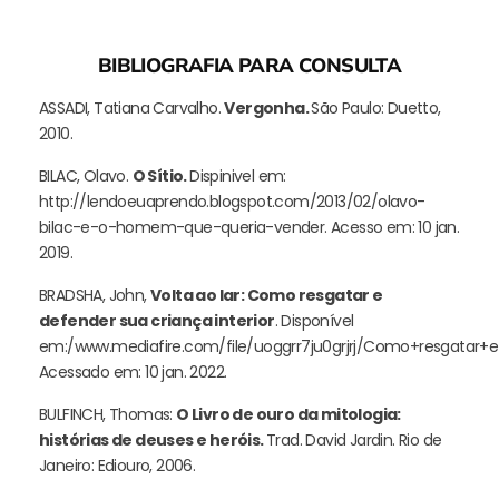
BIBLIOGRAFIA PARA CONSULTA
ASSADI, Tatiana Carvalho.
Vergonha.
São Paulo: Duetto,
2010.
BILAC, Olavo.
O Sítio.
Dispinivel em:
http://lendoeuaprendo.blogspot.com/2013/02/olavo-
bilac-e-o-homem-que-queria-vender. Acesso em: 10 jan.
2019.
BRADSHA, John,
Volta ao lar: Como resgatar e
defender sua criança interior
. Disponível
em:/www.mediafire.com/file/uoggrr7ju0grjrj/Como+resgatar+e
Acessado em: 10 jan. 2022.
BULFINCH, Thomas:
O Livro de ouro da mitologia:
histórias de deuses e heróis.
Trad. David Jardin. Rio de
Janeiro: Ediouro, 2006.