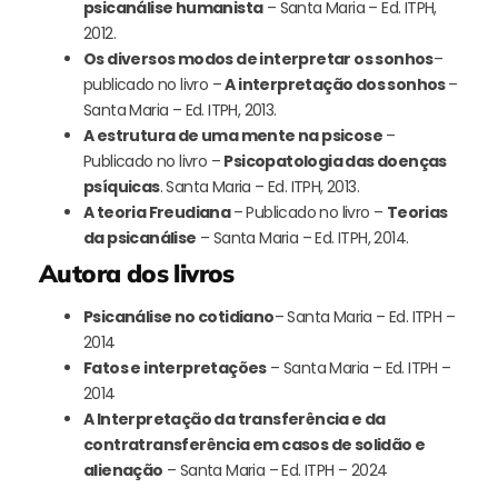
psicanálise humanista
– Santa Maria – Ed. ITPH,
2012.
Os diversos modos de interpretar os sonhos
–
publicado no livro –
A interpretação dos sonhos
–
Santa Maria – Ed. ITPH, 2013.
A estrutura de uma mente na psicose
–
Publicado no livro –
Psicopatologia das doenças
psíquicas
. Santa Maria – Ed. ITPH, 2013.
A teoria Freudiana
– Publicado no livro –
Teorias
da psicanálise
– Santa Maria – Ed. ITPH, 2014.
Autora dos livros
Psicanálise no cotidiano
– Santa Maria – Ed. ITPH –
2014
Fatos e interpretações
– Santa Maria – Ed. ITPH –
2014
A Interpretação da transferência e da
contratransferência em casos de solidão e
alienação
– Santa Maria – Ed. ITPH – 2024