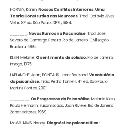
HORNEY, Karen,
Nossos Conflitos Interiores. Uma
Teoria Construtiva das Neuroses
. Trad. Octávio Alves
Velho 8ª ed. São Paulo: DIFEL, 1984.
_______.
Novos Rumos na Psicanálise
. Trad. José
Severo de Camargo Pereira. Rio de Janeiro: Civilização
Brasileira. 1966.
KLEIN, Melanie.
O sentimento de solidão
. Rio de Janeiro:
Imago, 1975.
LAPLANCHE, Jean; PONTALIS, Jean-Bertrand.
Vocabulário
da psicanálise
. Trad. Pedro Tamen. 4ª ed. São Paulo:
Martins Fontes, 2001.
________.
Os Progressos da Psicanálise
. Melanie Klein,
Paula Heimann, Susan Isaacs, Joan Riviere. Rio de Janeiro:
Zahar editores, 1969.
McWILLIAMS, Nancy
. Diagnóstico psicanalítico: