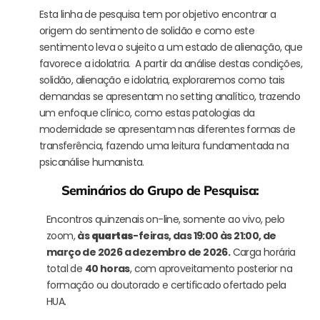
Esta linha de pesquisa tem por objetivo encontrar a
origem do sentimento de solidão e como este
sentimento leva o sujeito a um estado de alienação, que
favorece a idolatria. A partir da análise destas condições,
solidão, alienação e idolatria,
exploraremos como tais
demandas se apresentam no setting analítico, trazendo
um enfoque clínico, como estas patologias da
modernidade se apresentam nas diferentes formas de
transferência, fazendo uma leitura fundamentada na
psicanálise humanista.
Seminários do Grupo de Pesquisa:
Encontros quinzenais on-line, somente ao vivo, pelo
zoom,
às
quartas
-feiras, das 19:00 às 21:00, de
março de 2026 a dezembro de 2026.
Carga horária
total de
40 horas
, com aproveitamento posterior na
formação ou doutorado e certificado ofertado pela
HUA.