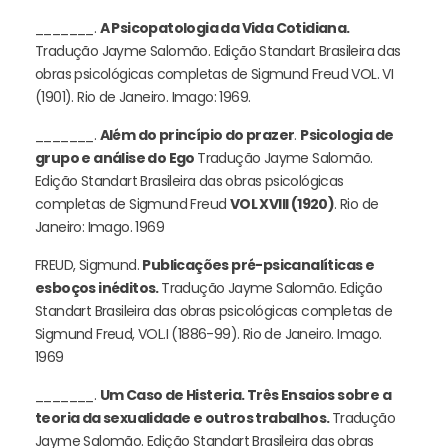
_______.
A Psicopatologia da Vida Cotidiana.
Tradução Jayme Salomão. Edição Standart Brasileira das
obras psicológicas completas de Sigmund Freud VOL. VI
(1901). Rio de Janeiro. Imago: 1969.
_______.
Além do princípio do prazer
.
Psicologia de
grupo e análise do Ego
Tradução Jayme Salomão.
Edição Standart Brasileira das obras psicológicas
completas de Sigmund Freud
VOL XVIII (1920)
. Rio de
Janeiro: Imago. 1969
FREUD, Sigmund.
Publicações pré-psicanalíticas e
esboços inéditos.
Tradução Jayme Salomão. Edição
Standart Brasileira das obras psicológicas completas de
Sigmund Freud, VOL.I (1886-99). Rio de Janeiro. Imago.
1969
_______.
Um Caso de Histeria. Três Ensaios sobre a
teoria da sexualidade e outros trabalhos.
Tradução
Jayme Salomão. Edição Standart Brasileira das obras