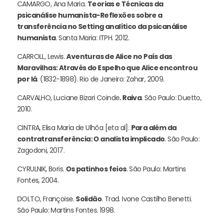
CAMARGO, Ana Maria.
Teorias e Técnicas da
psicanálise humanista-Reflexões sobre a
transferência no Setting analítico da psicanálise
humanista
. Santa Maria: ITPH. 2012.
CARROLL, Lewis.
Aventuras de Alice no País das
Maravilhas: Através do Espelho que Alice encontrou
por lá
. (1832-1898). Rio de Janeiro: Zahar, 2009.
CARVALHO, Luciane Bizari Coinde
. Raiva
. São Paulo: Duetto,
2010.
CINTRA, Elisa Maria de Ulhôa [eta al].
Para além da
contratransferência: O analista implicado
. São Paulo:
Zagodoni, 2017.
CYRULNIK, Boris.
Os patinhos feios
. São Paulo: Martins
Fontes, 2004.
DOLTO, Françoise.
Solidão
. Trad. Ivone Castilho Benetti.
São Paulo: Martins Fontes. 1998.