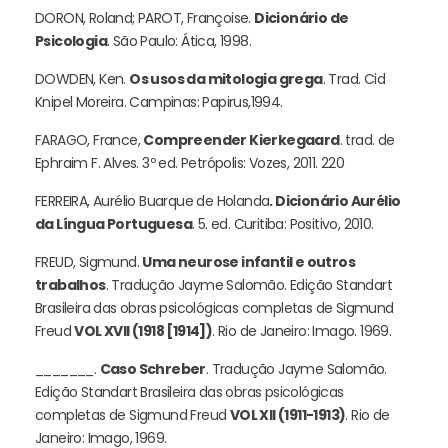
DORON, Roland; PAROT, Françoise.
Dicionário de
Psicologia
. São Paulo: Ática, 1998.
DOWDEN, Ken.
Os usos da mitologia grega
. Trad. Cid
Knipel Moreira. Campinas: Papirus,1994.
FARAGO, France,
Compreender Kierkegaard
. trad. de
Ephraim F. Alves. 3º ed. Petrópolis: Vozes, 2011. 220
FERREIRA, Aurélio Buarque de Holanda
. Dicionário Aurélio
da Língua Portuguesa
. 5. ed. Curitiba: Positivo, 2010.
FREUD, Sigmund.
Uma neurose infantil e outros
trabalhos
. Tradução Jayme Salomão. Edição Standart
Brasileira das obras psicológicas completas de Sigmund
Freud
VOL XVII (1918 [1914])
. Rio de Janeiro: Imago. 1969.
_______.
Caso Schreber
. Tradução Jayme Salomão.
Edição Standart Brasileira das obras psicológicas
completas de Sigmund Freud
VOL XII (1911-1913)
. Rio de
Janeiro: Imago, 1969.