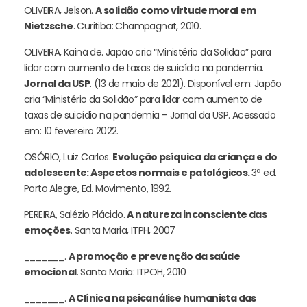
OLIVEIRA, Jelson.
A solidão como virtude moral em
Nietzsche
. Curitiba: Champagnat, 2010.
OLIVEIRA, Kainã de. Japão cria “Ministério da Solidão” para
lidar com aumento de taxas de suicídio na pandemia.
Jornal da USP
. (13 de maio de 2021). Disponível em: Japão
cria “Ministério da Solidão” para lidar com aumento de
taxas de suicídio na pandemia – Jornal da USP. Acessado
em: 10 fevereiro 2022.
OSÓRIO, Luiz Carlos.
Evolução psíquica da criança e do
adolescente: Aspectos normais e patológicos.
3ª ed.
Porto Alegre, Ed. Movimento, 1992.
PEREIRA, Salézio Plácido.
A natureza inconsciente das
emoções
. Santa Maria, ITPH, 2007
_______.
A promoção e prevenção da saúde
emocional
. Santa Maria: ITPOH, 2010
_______.
A Clínica na psicanálise humanista das