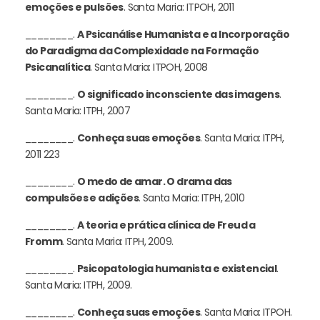
emoções e pulsões
. Santa Maria: ITPOH, 2011
________.
A Psicanálise Humanista e a Incorporação
do Paradigma da Complexidade na Formação
Psicanalítica
. Santa Maria: ITPOH, 2008
________.
O significado inconsciente das imagens
.
Santa Maria: ITPH, 2007
________.
Conheça suas emoções
. Santa Maria: ITPH,
2011 223
________.
O medo de amar. O drama das
compulsões e adições
. Santa Maria: ITPH, 2010
________.
A teoria e prática clínica de Freud a
Fromm
. Santa Maria: ITPH, 2009.
________.
Psicopatologia humanista e existencial
.
Santa Maria: ITPH, 2009.
________.
Conheça suas emoções
. Santa Maria: ITPOH.