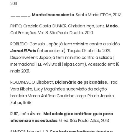
2011
________.
Mente Inconsciente
. Santa Maria: ITPOH, 2012.
PINTO, Graziela Costa; DUNKER, Christian Ingo, Lenz.
Medo
.
Col. Emoções. Vol. 8. São Paulo: Duetto. 2010.
ROBLEDO, Gonzalo. Japão já tem ministro contra a solidão.
Jornal El País
(Internacional). Toquio: 05 abril de 2021.
Disponível em: Japão já tem ministro contra a solidão |
Internacional | EL PAÍS Brasil (elpais.com). Acessado em: 18
maio 2021.
ROUDINESCO, Elisabeth,
Dicionário de psicanálise
. Trad.
Vera Ribeiro, Lucy Magalhães; supervisão da edição
brasileira Marco Antônio Coutinho Jorge. Rio de Janeiro:
Zahar, 1998
RUIZ, João Álvaro.
Metodologia científica: guia para
eficiência nos estudos
. 6. ed. São Paulo: Atlas, 2013.
SANTOS, Maunel J. P.
Contratransferência: teoria e