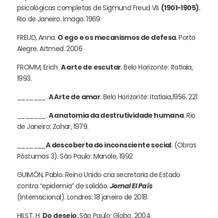
psicológicas completas de Sigmund Freud VII.
(1901-1905).
Rio de Janeiro. Imago. 1969
FREUD, Anna.
O ego e os mecanismos de defesa
. Porto
Alegre. Artmed. 2006
FROMM, Erich.
A arte de escutar
. Belo Horizonte: Itatiaia,
1993.
_______.
A Arte de amar
. Belo Horizonte: Itatiaia,1956. 221
_______.
A anatomia da destrutividade humana
. Rio
de Janeiro: Zahar, 1979.
_______
A descoberta do inconsciente social
. (Obras
Póstumas 3). São Paulo: Manole, 1992
GUIMÓN, Pablo. Reino Unido cria secretaria de Estado
contra “epidemia” de solidão.
Jornal El País
(Internacional). Londres: 18 janeiro de 2018.
HILST, H.
Do desejo.
São Paulo: Globo, 2004.