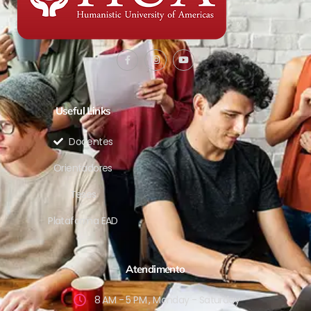
Useful Links
Docentes
Orientadores
Teses
Plataforma EAD
Atendimento
8 AM - 5 PM , Monday - Saturday