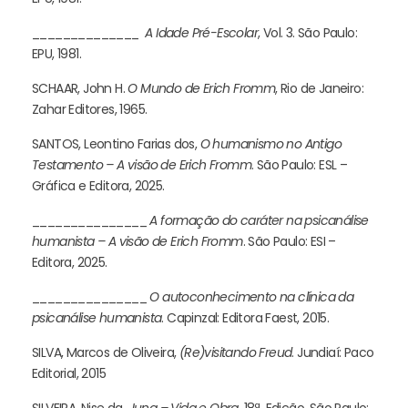
______________
A Idade Pré-Escolar
, Vol. 3. São Paulo:
EPU, 1981.
SCHAAR, John H.
O Mundo de Erich Fromm
, Rio de Janeiro:
Zahar Editores, 1965.
SANTOS, Leontino Farias dos,
O humanismo no Antigo
Testamento – A visão de Erich Fromm
. São Paulo: ESL –
Gráfica e Editora, 2025.
_______________
A formação do caráter na psicanálise
humanista – A visão de Erich Fromm
. São Paulo: ESI –
Editora, 2025.
_______________
O autoconhecimento na clínica da
psicanálise humanista
. Capinzal: Editora Faest, 2015.
SILVA, Marcos de Oliveira,
(Re)visitando Freud
. Jundiaí: Paco
Editorial, 2015
SILVEIRA, Nise da.
Jung – Vida e Obra
. 18ª. Edição, São Paulo: