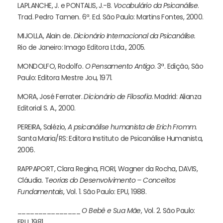
LAPLANCHE, J. e PONTALIS, J.-B.
Vocabulário da Psicanálise
.
Trad. Pedro Tamen. 6ª. Ed. São Paulo: Martins Fontes, 2000.
MIJOLLA, Alain de.
Dicionário Internacional da Psicanálise.
Rio de Janeiro: Imago Editora Ltda., 2005.
MONDOLFO, Rodolfo.
O Pensamento Antigo
. 3ª. Edição, São
Paulo: Editora Mestre Jou, 1971.
MORA, José Ferrater.
Dicionário de Filosofia
. Madrid: Alianza
Editorial S. A., 2000.
PEREIRA, Salézio,
A psicanálise humanista de Erich Fromm
.
Santa Maria/RS: Editora Instituto de Psicanálise Humanista,
2006.
RAPPAPORT, Clara Regina, FIORI, Wagner da Rocha, DAVIS,
Cláudia. T
eorias do Desenvolvimento – Conceitos
Fundamentais
, Vol. 1. São Paulo: EPU, 1988.
_______________
O Bebê e Sua Mãe
, Vol. 2. São Paulo:
EPU, 1981.