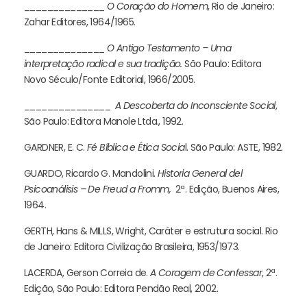
______________
O Coração do Homem
, Rio de Janeiro:
Zahar Editores, 1964/1965.
______________
O Antigo Testamento – Uma
interpretação radical e sua tradição.
São Paulo: Editora
Novo Século/Fonte Editorial, 1966/2005.
_______________
A Descoberta do Inconsciente Social
,
São Paulo: Editora Manole Ltda., 1992.
GARDNER, E. C.
Fé Bíblica e Ética Socia
l. São Paulo: ASTE, 1982.
GUARDO, Ricardo G. Mandolini.
Historia General del
Psicoanálisis – De Freud a
Fromm,
2ª. Edição, Buenos Aires,
1964.
GERTH, Hans & MILLS, Wright, Caráter e estrutura social. Rio
de Janeiro: Editora Civilização Brasileira, 1953/1973.
LACERDA, Gerson Correia de.
A Coragem de Confessar
, 2ª.
Edição, São Paulo: Editora Pendão Real, 2002.