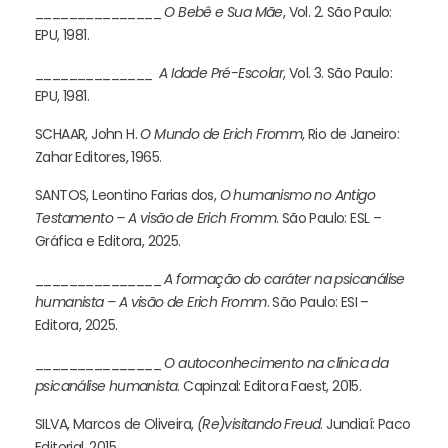
_______________
O Bebê e Sua Mãe
, Vol. 2. São Paulo:
EPU, 1981.
______________
A Idade Pré-Escolar
, Vol. 3. São Paulo:
EPU, 1981.
SCHAAR, John H.
O Mundo de Erich Fromm
, Rio de Janeiro:
Zahar Editores, 1965.
SANTOS, Leontino Farias dos,
O humanismo no Antigo
Testamento – A visão de Erich Fromm
. São Paulo: ESL –
Gráfica e Editora, 2025.
_______________
A formação do caráter na psicanálise
humanista – A visão de Erich Fromm
. São Paulo: ESI –
Editora, 2025.
_______________
O autoconhecimento na clínica da
psicanálise humanista
. Capinzal: Editora Faest, 2015.
SILVA, Marcos de Oliveira,
(Re)visitando Freud
. Jundiaí: Paco
Editorial, 2015