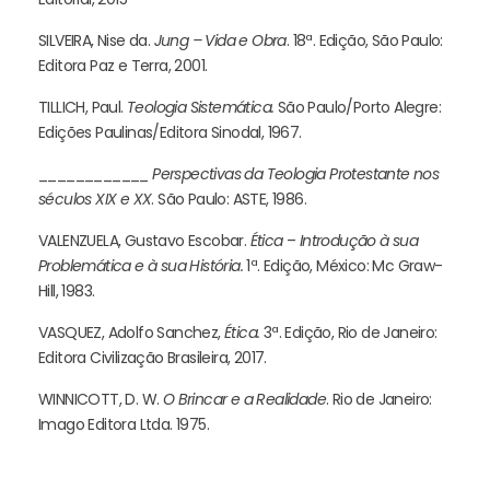
SILVEIRA, Nise da.
Jung – Vida e Obra
. 18ª. Edição, São Paulo:
Editora Paz e Terra, 2001.
TILLICH, Paul.
Teologia Sistemática.
São Paulo/Porto Alegre:
Edições Paulinas/Editora Sinodal, 1967.
____________
Perspectivas da Teologia Protestante nos
séculos XIX e XX
. São Paulo: ASTE, 1986.
VALENZUELA, Gustavo Escobar.
Ética
–
Introdução à sua
Problemática e à sua História.
1ª. Edição, México: Mc Graw-
Hill, 1983.
VASQUEZ, Adolfo Sanchez,
Ética.
3ª. Edição, Rio de Janeiro:
Editora Civilização Brasileira, 2017.
WINNICOTT, D. W.
O Brincar e a Realidade
. Rio de Janeiro:
Imago Editora Ltda. 1975.