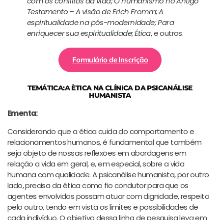
com os conflitos da vida;
O humanismo no Antigo
Testamento – A visão de Erich Fromm
;
A
espiritualidade na pós-modernidade;
Para
enriquecer sua espiritualidade
;
Ética
, e outros.
Formulário de Inscrição
TEMÁTICA:A ÈTICA NA CLÍNICA DA PSICANÁLISE
HUMANISTA
Ementa:
Considerando que a ética cuida do comportamento e
relacionamentos humanos, é fundamental que também
seja objeto de nossas reflexões em abordagens em
relação a vida em geral, e, em especial, sobre a vida
humana com qualidade. A psicanálise humanista, por outro
lado, precisa da ética como fio condutor para que os
agentes envolvidos possam atuar com dignidade, respeito
pelo outro, tendo em vista os limites e possibilidades de
cada indivíduo. O objetivo dessa linha de pesquisa leva em