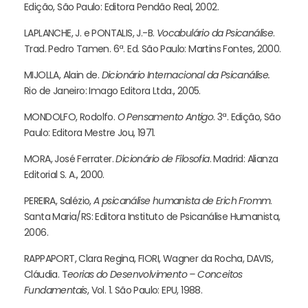
Edição, São Paulo: Editora Pendão Real, 2002.
LAPLANCHE, J. e PONTALIS, J.-B.
Vocabulário da Psicanálise
.
Trad. Pedro Tamen. 6ª. Ed. São Paulo: Martins Fontes, 2000.
MIJOLLA, Alain de.
Dicionário Internacional da Psicanálise.
Rio de Janeiro: Imago Editora Ltda., 2005.
MONDOLFO, Rodolfo.
O Pensamento Antigo
. 3ª. Edição, São
Paulo: Editora Mestre Jou, 1971.
MORA, José Ferrater.
Dicionário de Filosofia
. Madrid: Alianza
Editorial S. A., 2000.
PEREIRA, Salézio,
A psicanálise humanista de Erich Fromm
.
Santa Maria/RS: Editora Instituto de Psicanálise Humanista,
2006.
RAPPAPORT, Clara Regina, FIORI, Wagner da Rocha, DAVIS,
Cláudia. T
eorias do Desenvolvimento – Conceitos
Fundamentais
, Vol. 1. São Paulo: EPU, 1988.