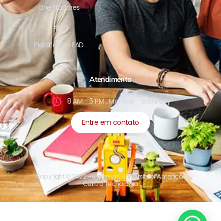
Orientadores
Teses
Plataforma EAD
Atendimento
8 AM - 5 PM , Monday - Saturday
Entre em contato
Copyright © 2022 Humanistic University of Americas
Centro Tecnologia