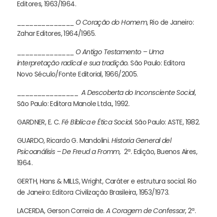
Editores, 1963/1964.
______________
O Coração do Homem
, Rio de Janeiro:
Zahar Editores, 1964/1965.
______________
O Antigo Testamento – Uma
interpretação radical e sua tradição.
São Paulo: Editora
Novo Século/Fonte Editorial, 1966/2005.
_______________
A Descoberta do Inconsciente Social
,
São Paulo: Editora Manole Ltda., 1992.
GARDNER, E. C.
Fé Bíblica e Ética Socia
l. São Paulo: ASTE, 1982.
GUARDO, Ricardo G. Mandolini.
Historia General del
Psicoanálisis – De Freud a
Fromm,
2ª. Edição, Buenos Aires,
1964.
GERTH, Hans & MILLS, Wright, Caráter e estrutura social. Rio
de Janeiro: Editora Civilização Brasileira, 1953/1973.
LACERDA, Gerson Correia de.
A Coragem de Confessar
, 2ª.