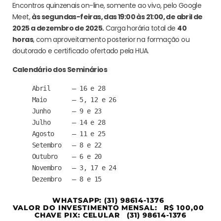
Encontros quinzenais on-line, somente ao vivo, pelo Google
Meet,
às segundas-feiras, das 19:00 às 21:00, de abril de
2025 a dezembro de 2025.
Carga horária total de
40
horas
, com aproveitamento posterior na formação ou
doutorado e certificado ofertado pela HUA.
Calendário dos Seminários
Abril      – 16 e 28
Maio       – 5, 12 e 26
Junho      – 9 e 23
Julho      – 14 e 28
Agosto     – 11 e 25
Setembro   – 8 e 22
Outubro    – 6 e 20
Novembro   – 3, 17 e 24
Dezembro   – 8 e 15
WHATSAPP: (31) 98614-1376
VALOR DO INVESTIMENTO MENSAL: R$ 100,00
CHAVE PIX: CELULAR (31) 98614-1376