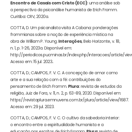
Encontro de Casais com Cristo (ECC)
: uma análise sob
a perspectiva da psicanálise humanista de Erich Fromm.
Curitiba: CRV, 2020a.
COTTA, D. Um psicanalista visita A Cabana: ponderações
frommianas sobre a noção de experiência mística na
obra de William P. Young.
Interações
, Belo Horizonte, v. 18,
n. 1, p. 1-26, 2023a. Disponível em:
http://periodicos.pucminas.br/index.php/interacoes/article/vie
Acesso em: 15 jul. 2023
.
COTTA, D.; CAMPOS, F. V. C. A concepção de amor como
arte e a sua relação com a fé: contribuições do
pensamento de Erich Fromm.
Plura
: revista de estudos da
religião, Juiz de Fora, v. 11, n. 2, p. 63-89, 2020. Disponível em:
https://revistaplura.emnuvens.com.br/plura/article/view/1687.
Acesso em: 29 jul. 2023.
COTTA, D.; CAMPOS, F. V. C. O cultivo da sabedoria interior:
o encontro entre a espiritualidade humanista e a
educação nos escritos de Erich Fromm.
Plura
: revista de