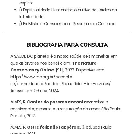
espírito
i) Espiritualidade Humanista: o cultivo do Jardim da
Interioridade
j) BioMística: Consciência e Ressonância Cósmica
BIBLIOGRAFIA PARA CONSULTA
A SAÚDE DO planeta é a nossa saúde: seis maneiras em
que as árvores nos beneficiam.
The Nature
Conservancy Online
. [S.l.], 2022. Disponível em:
https://www.tnc.org.br/conecte-
se/comunicacao/noticias/beneficios-das-arvores/.
Acesso em: 06 nov. 2024.
ALVES, R.
Cantos do pássaro encantado
: sobre o
nascimento, a morte e a ressureição do amor. São Paulo:
Planeta, 2017.
ALVES, R.
Ostra feliz não faz pérola
. 3. ed. São Paulo:
Planeta, 2021.