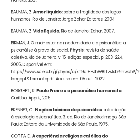
BAUMAN, Z.
Amor líquido:
sobre a fragilidade dos laços
humanos. Rio de Janeiro: Jorge Zahar Editores, 2004.
BAUMAN, Z.
Vida líquida
. Rio de Janeiro: Zahar, 2007.
BIRMAN, J. O mal-estar na modernidade e a psicanálise: a
psicanálise à prova do social.
Physis
: revista de saúde
coletiva, Rio de Janeiro, v. 15, edição especial, p. 203-224,
2005. Disponível em:
https://www.scielo.br/j/physis/a/xT9qrHHJhWBLLwJxbRmwchP/?
lang=pt&format=pdf. Acesso em: 05 out. 2022.
BORGHETI, R.
Paulo Freire e a psicanálise humanista
.
Curitiba: Appris, 2015.
BRENNER, C.
Noções básicas de psicanálise
: introdução
à psicologia psicanalítica. 3. ed. Rio de Janeiro: Imago; São
Paulo: Editora da Universidade de São Paulo, 1975.
COTTA, D.
A experiência religiosa católica do