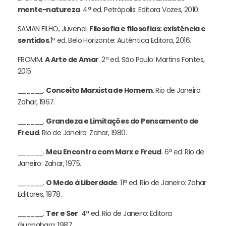
mente-natureza
. 4ª ed. Petrópolis: Editora Vozes, 2010.
SAVIAN FILHO, Juvenal.
Filosofia e filosofias: existência e
sentidos
.1ª ed. Belo Horizonte: Autêntica Editora, 2016.
FROMM.
A Arte de Amar
. 2ª ed. São Paulo: Martins Fontes,
2015.
______.
Conceito Marxista de Homem
. Rio de Janeiro:
Zahar, 1967.
______.
Grandeza e Limitações do Pensamento de
Freud
. Rio de Janeiro: Zahar, 1980.
______.
Meu Encontro com Marx e Freud
. 6ª ed. Rio de
Janeiro: Zahar, 1975.
______.
O Medo à Liberdade
. 11ª ed. Rio de Janeiro: Zahar
Editores, 1978.
______.
Ter e Ser
. 4ª ed. Rio de Janeiro: Editora
Guanabara, 1987.