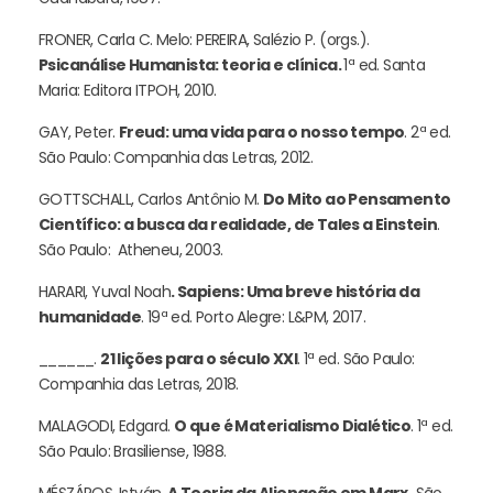
FRONER, Carla C. Melo: PEREIRA, Salézio P. (orgs.).
Psicanálise Humanista: teoria e clínica.
1ª ed. Santa
Maria: Editora ITPOH, 2010.
GAY, Peter.
Freud: uma vida para o nosso tempo
. 2ª ed.
São Paulo: Companhia das Letras, 2012.
GOTTSCHALL, Carlos Antônio M.
Do Mito ao Pensamento
Científico: a busca da realidade, de Tales a Einstein
.
São Paulo: Atheneu, 2003.
HARARI, Yuval Noah
. Sapiens: Uma breve história da
humanidade
. 19ª ed. Porto Alegre: L&PM, 2017.
______.
21 lições para o século XXI
. 1ª ed. São Paulo:
Companhia das Letras, 2018.
MALAGODI, Edgard.
O que é Materialismo Dialético
. 1ª ed.
São Paulo: Brasiliense, 1988.
MÉSZÁROS, István.
A Teoria da Alienação em Marx.
São