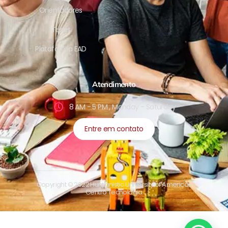
Orientadores
Teses
Plataforma EAD
Atendimento
8 AM - 5 PM , Monday - Saturday
Entre em contato
Copyright © 2022 Humanistic University of Americas
Centro Tecnologia